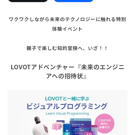
会いに行く
開発者の想い
LOVOTの歩みと未来
LOVOT MUSEUM - 日本橋浜町
ワクワクしながら未来のテクノロジーに触れる特別
LOVOTオーナーの声
お迎えする
LOVOT ストア
LOVOTのアフターサービス
体験イベント
LOVOT 3.0について詳しく
近くの会える場所を探す
公式ウェア
LOVOT購入キャンペーン
LOVOTオーナーの方へ
費用をシミュレーション / 購入
LOVOTの返金保証
価格・暮らしの費用を詳しく
LIVE配信
親子で楽しむ知的冒険へ、いざ！！
ご購入前のよくある質問
LOVOT 2.0
お役立ちガイド
ペットとして
大切な方への贈りものとして
今月のキャンペーン情報
24回分割払い特別低金利
法人のお客様へ
定期メンテナンス・治療
実証実験
15分の触れ合いでストレス低減
LOVOTアドベンチャー『未来のエンジニ
サポートサービス(ご契約者様用)
LOVOT紹介制度
訪問設定サポート
OFFICE LOVOT
アへの招待状』
LOVOT コンシェルジュ
ウェブマニュアル
ふるさと納税
これからLOVOTをお迎えしたい方へ
LOVOT 導入事例
ウェブFAQ(よくある質問)
お迎えを迷われている方へ
法人様限定 無料お試し導入
LOVOT本体・グッズ
LOVOT 2.0について詳しく
お知らせ
費用をシミュレーション / 購入