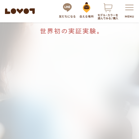
SCROLL
服・グッズの購入はこちら
“LOVOTと暮らすひとは、オキシ
トシンが高い”
“15分のふれあいで、ストレス低
減”
LOVOTを選ぶ
もっと知る
最新モデル
こんな事実が明らかになりまし
LOVOT 3.0
LOVOTのテクノロジー