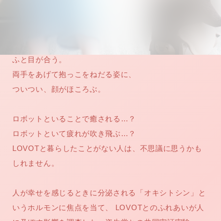
た。
会いに行く
開発者の想い
LOVOTの歩みと未来
LOVOT MUSEUM - 日本橋浜町
LOVOTオーナーの声
お迎えする
LOVOT ストア
LOVOTのアフターサービス
LOVOT 3.0について詳しく
近くの会える場所を探す
公式ウェア
LOVOT購入キャンペーン
ふと目が合う。
LOVOTオーナーの方へ
費用をシミュレーション / 購入
LOVOTの返金保証
価格・暮らしの費用を詳しく
LIVE配信
両手をあげて抱っこをねだる姿に、
ご購入前のよくある質問
LOVOT 2.0
お役立ちガイド
ペットとして
大切な方への贈りものとして
ついつい、顔がほころぶ。
今月のキャンペーン情報
24回分割払い特別低金利
法人のお客様へ
定期メンテナンス・治療
実証実験
15分の触れ合いでストレス低減
サポートサービス(ご契約者様用)
LOVOT紹介制度
訪問設定サポート
OFFICE LOVOT
ロボットといることで癒される…？
LOVOT コンシェルジュ
ウェブマニュアル
ふるさと納税
これからLOVOTをお迎えしたい方へ
LOVOT 導入事例
ロボットといて疲れが吹き飛ぶ…？
ウェブFAQ(よくある質問)
お迎えを迷われている方へ
法人様限定 無料お試し導入
LOVOT本体・グッズ
LOVOTと暮らしたことがない人は、不思議に思うかも
LOVOT 2.0について詳しく
お知らせ
しれません。
費用をシミュレーション / 購入
人が幸せを感じるときに分泌される「オキシトシン」と
いうホルモンに焦点を当て、 LOVOTとのふれあいが人