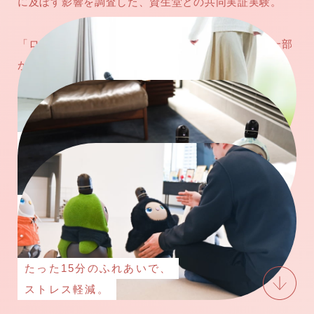
に及ぼす影響を調査した、資生堂との共同実証実験。
Copyright © GROOVE X, Inc.
「ロボットに癒される」そんな感情を抱く、理由の一部
が明らかになりました。
絆形成ホルモン、
オキシトシン。
一緒に暮らすと、
オキシトシンが増えるロボット。
たった15分のふれあいで、
ストレス軽減。