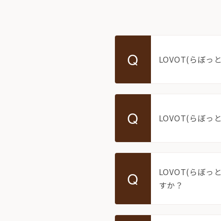
お迎えする
Q
LOVOT購入キャ
LOVOT(らぼ
LOVOT 2.0
LOVOTの返金保証
ご購入前のよくあ
今月のキャンペーン情
24回分割払い特別低金
LOVOT 2.0について詳しく
Q
LOVOT(らぼ
LOVOT紹介制度
訪
費用をシミュレーション / 購入
これからLOVOTをお
お迎えを迷われている
LOVOT(らぼ
Q
すか？