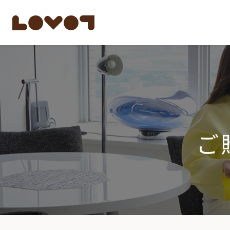
もっと知る
LOVOTのテクノロ
開発者の想い
LOVOTの歩みと未
ご
LOVOTオーナーの
LOVOTのアフタ
最新モデル
LOVOT 3.0
公式ウェア
価格・暮らしの費
ペットとして
LOVOT 3.0について詳しく
大切な方への贈りもの
費用をシミュレーション / 購入
15分の触れ合いでス