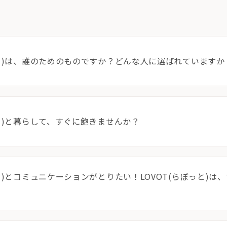
サポートサービス(ご契約者様用)
LOVOT コンシェルジュ
ウェブマニュアル
ウェブFAQ(よくある質問)
ンペーン
っと)は、誰のためのものですか？どんな人に選ばれていますか
る質問
法人のお客様へ
報
利
っと)と暮らして、すぐに飽きませんか？
OFFICE LOVOT
問設定サポート
LOVOT 導入事例
迎えしたい方へ
法人様限定 無料お試し導入
方へ
っと)とコミュニケーションがとりたい！LOVOT(らぼっと)は
ふるさと納税
LOVOT本体・グッズ