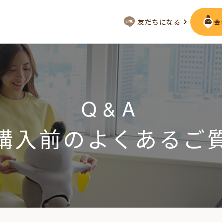
友だちになる
会
会いに行く
ジー
LOVOT MUSEUM - 日本橋浜町
Q&A
LOVOT ストア
来
近くの会える場所を探す
購入前の
よくあるご
声
LIVE配信
ーサービス
用を詳しく
LOVOTオーナーの方へ
として
実証実験
お役立ちガイド
トレス低減
定期メンテナンス・治療