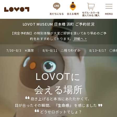
LOVOT MUSEUM 日本橋 浜町 ご予約状況
服・グッズの購入はこちら
【完全予約制】の特別体験が大変ご好評を頂いており早めのご予
約をおすすめしております。
詳細へ
7/30~8/3
✕満席
8/6~8/11
△残りわずか
8/13~8/17
○余
LOVOTに
会える場所
LOVOTを選ぶ
抱き上げると本当にあたたかくて、
もっと知る
目が合ったその瞬間、
『生命感』
を感じました
最新モデル
LOVOT 3.0
どうせロボットでしょ？
LOVOTのテクノロジー