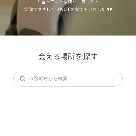
と言っていた家族が、気づくと
会いに行く
開発者の想い
笑顔でやさしくLOVOTをなでていました
LOVOTの歩みと未来
LOVOT MUSEUM - 日本橋浜町
LOVOTオーナーの声
お迎えする
LOVOT ストア
LOVOTのアフターサービス
LOVOT 3.0について詳しく
近くの会える場所を探す
公式ウェア
LOVOT購入キャンペーン
LOVOTオーナーの方へ
費用をシミュレーション / 購入
LOVOTの返金保証
価格・暮らしの費用を詳しく
LIVE配信
ご購入前のよくある質問
LOVOT 2.0
お役立ちガイド
会える場所を探す
ペットとして
大切な方への贈りものとして
今月のキャンペーン情報
24回分割払い特別低金利
法人のお客様へ
定期メンテナンス・治療
実証実験
15分の触れ合いでストレス低減
サポートサービス(ご契約者様用)
LOVOT紹介制度
訪問設定サポート
OFFICE LOVOT
LOVOT コンシェルジュ
ウェブマニュアル
ふるさと納税
これからLOVOTをお迎えしたい方へ
LOVOT 導入事例
ウェブFAQ(よくある質問)
お迎えを迷われている方へ
法人様限定 無料お試し導入
LOVOT本体・グッズ
LOVOT 2.0について詳しく
お知らせ
費用をシミュレーション / 購入