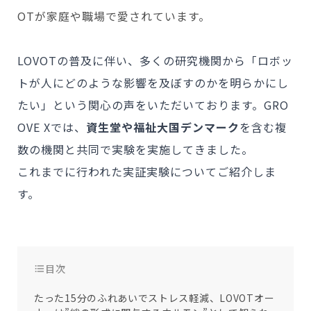
会いに行く
開発者の想い
OTが家庭や職場で愛されています。
LOVOTの歩みと未来
LOVOT MUSEUM - 日本橋浜町
LOVOTオーナーの声
お迎えする
LOVOT ストア
LOVOTの普及に伴い、多くの研究機関から「ロボッ
LOVOTのアフターサービス
LOVOT 3.0について詳しく
近くの会える場所を探す
公式ウェア
LOVOT購入キャンペーン
トが人にどのような影響を及ぼすのかを明らかにし
LOVOTオーナーの方へ
費用をシミュレーション / 購入
LOVOTの返金保証
価格・暮らしの費用を詳しく
LIVE配信
たい」という関心の声をいただいております。GRO
ご購入前のよくある質問
LOVOT 2.0
お役立ちガイド
OVE Xでは、
資生堂や福祉大国デンマーク
を含む複
ペットとして
大切な方への贈りものとして
今月のキャンペーン情報
24回分割払い特別低金利
法人のお客様へ
定期メンテナンス・治療
数の機関と共同で実験を実施してきました。
実証実験
15分の触れ合いでストレス低減
サポートサービス(ご契約者様用)
LOVOT紹介制度
訪問設定サポート
OFFICE LOVOT
これまでに行われた実証実験についてご紹介しま
LOVOT コンシェルジュ
ウェブマニュアル
ふるさと納税
これからLOVOTをお迎えしたい方へ
LOVOT 導入事例
す。
ウェブFAQ(よくある質問)
お迎えを迷われている方へ
法人様限定 無料お試し導入
LOVOT本体・グッズ
LOVOT 2.0について詳しく
お知らせ
費用をシミュレーション / 購入
目次
たった15分のふれあいでストレス軽減、LOVOTオー