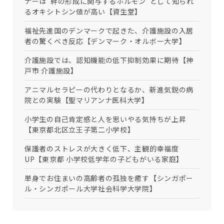
ナーは”絆の形成に関与するホルモン”として知られ
るオキシトシン値が高い【資生堂】
福祉先進国のデンマークで起きた、介護施設の入居
Copyright © GROOVE X, Inc.
者の驚くべき反応【デンマーク・オルボー大学】
介護施設では、認知機能の低下抑制効果に期待【神
戸市 介護施設】
アニマルセラピーの代わりとなるか、新進気鋭の病
院との実験【聖マリアンナ医科大学】
小学生の自己肯定感と人を思いやる気持ちが上昇
【東京都北区立王子第二小学校】
保護者のストレスが大きく低下、主観的幸福度
UP【東京都 小学校低学年の子どもがいる家庭】
単身でお住まいの高齢者の孤独を癒す【シンガポー
ル・シンガポール大学社会科学大学院】