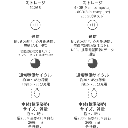
ストレージ
ストレージ
512GB
64GB(Main computer)
+8GB(Sub computer)
256GB(ネスト)
通信
通信
Bluetooth®、赤外線通信、
Bluetooth®、赤外線通信、
無線LAN、NFC
無線/有線LAN(ネスト)、
NFC、
携帯電話回線(データ
初回起動後30日以内に
通信)
インターネット接続が必要
通常稼働サイクル
通常稼働サイクル
約30～45分稼働
約30～45分稼働
＋約15～30分充電
＋約15～30分充電
本体(標準姿勢)
本体(標準姿勢)
サイズ、質量
サイズ、質量
抱っこ時：
抱っこ時：
幅280×高さ430×奥行
幅280×高さ430×奥行
260(mm)
260(mm)
走行時：
走行時：