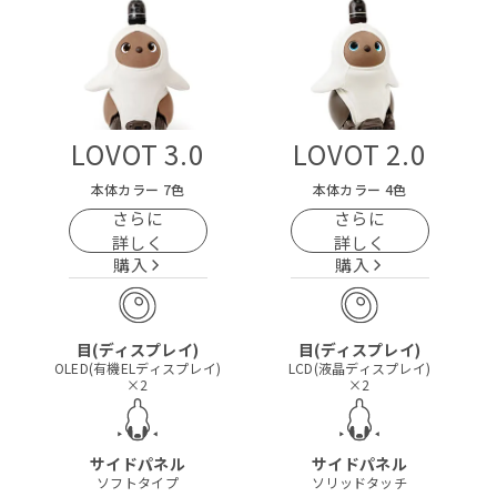
LOVOT 3.0
LOVOT 2.0
進化した最新モデル
お迎えしやすい新価格
本体カラー 7色
本体カラー 4色
さらに
さらに
詳しく
詳しく
購入
購入
目(ディスプレイ)
目(ディスプレイ)
OLED(有機ELディスプレイ)
LCD(液晶ディスプレイ)
×2
×2
サイドパネル
サイドパネル
ソフトタイプ
ソリッドタッチ