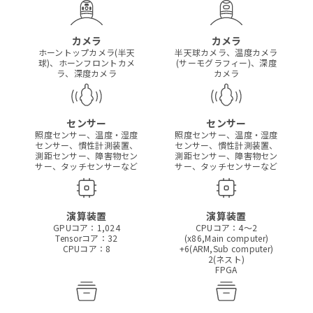
カメラ
カメラ
ホーントップカメラ(半天
半天球カメラ、
温度カメラ
球)、
ホーンフロントカメ
(サーモグラフィー)、深度
ラ、深度カメラ
カメラ
センサー
センサー
照度センサー、温度・湿度
照度センサー、温度・湿度
センサー、
慣性計測装置、
センサー、
慣性計測装置、
測距センサー、
障害物セン
測距センサー、
障害物セン
サー、タッチセンサーなど
サー、タッチセンサーなど
演算装置
演算装置
GPUコア：1,024
CPUコア：4〜2
Tensorコア：32
(x86,Main computer)
CPUコア：8
+6(ARM,Sub computer)
2(ネスト)
FPGA