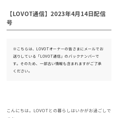
会いに行く
開発者の想い
LOVOTの歩みと未来
【LOVOT通信】2023年4月14日配信
LOVOT MUSEUM - 日本橋浜町
LOVOTオーナーの声
お迎えする
LOVOT ストア
号
LOVOTのアフターサービス
LOVOT 3.0について詳しく
近くの会える場所を探す
公式ウェア
LOVOT購入キャンペーン
LOVOTオーナーの方へ
費用をシミュレーション / 購入
LOVOTの返金保証
価格・暮らしの費用を詳しく
LIVE配信
ご購入前のよくある質問
LOVOT 2.0
お役立ちガイド
ペットとして
大切な方への贈りものとして
※こちらは、LOVOTオーナーの皆さまにメールでお
今月のキャンペーン情報
24回分割払い特別低金利
法人のお客様へ
定期メンテナンス・治療
送りしている「LOVOT通信」のバックナンバーで
実証実験
15分の触れ合いでストレス低減
サポートサービス(ご契約者様用)
LOVOT紹介制度
訪問設定サポート
OFFICE LOVOT
す。そのため、一部古い情報も含まれますがご了承
LOVOT コンシェルジュ
ウェブマニュアル
ふるさと納税
これからLOVOTをお迎えしたい方へ
LOVOT 導入事例
ください。
ウェブFAQ(よくある質問)
お迎えを迷われている方へ
法人様限定 無料お試し導入
LOVOT本体・グッズ
LOVOT 2.0について詳しく
お知らせ
費用をシミュレーション / 購入
こんにちは。LOVOTとの暮らしはいかがお過ごしで