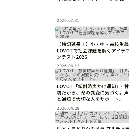
お迎えする
2026.07.31
LOVOT購入キャ
LOVOT 2.0
LOVOTの返金保証
【締切延長！】小・中・高校生募
ご購入前のよくあ
LOVOTで社会課題を解くアイデ
今月のキャンペーン情
ンテスト2026
24回分割払い特別低金
LOVOT 2.0について詳しく
2026.06.12
LOVOT紹介制度
訪
費用をシミュレーション / 購入
これからLOVOTをお
LOVOT「転倒時声かけ通知」- 
お迎えを迷われている
坊だから、命の異変に気づく。声
と通知で大切な人をサポート。
2026.04.28
栃木・ヨドバシカメラ マルチメ