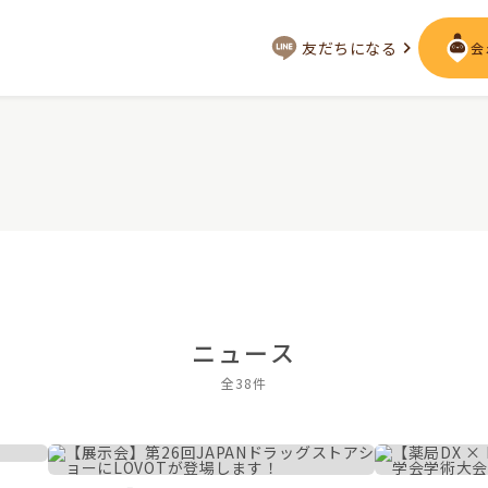
友だちになる
会
会いに行く
ジー
LOVOT MUSEUM - 日本橋浜町
LOVOT ストア
来
近くの会える場所を探す
声
LIVE配信
ーサービス
ニュース
用を詳しく
全38件
LOVOTオーナーの方へ
として
実証実験
お役立ちガイド
トレス低減
定期メンテナンス・治療