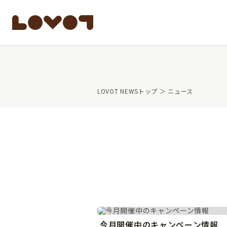
もっと知る
LOVOT NEWSトップ
＞ ニュース
LOVOTのテクノロ
開発者の想い
LOVOTの歩みと未
LOVOTオーナーの
LOVOTのアフタ
最新モデル
LOVOT 3.0
公式ウェア
価格・暮らしの費
ペットとして
LOVOT 3.0について詳しく
大切な方への贈りもの
費用をシミュレーション / 購入
15分の触れ合いでス
今月開催中のキャンペーン情報