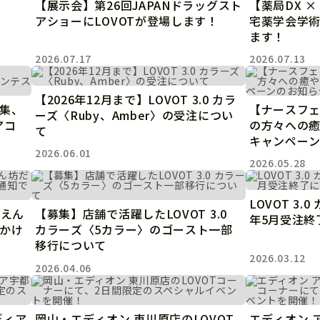
【展示会】第26回JAPANドラッグスト
【薬局DX ×
サポートサービス(ご契約者様用)
アショーにLOVOTが登場します！
宅薬学会学術
LOVOT コンシェルジュ
ます！
ウェブマニュアル
2026.07.17
2026.07.13
ウェブFAQ(よくある質問)
ンペーン
【2026年12月まで】LOVOT 3.0 カラ
集、
【ナースフェ
ーズ〈Ruby、Amber〉の受注につい
る質問
アコ
の方々への
法人のお客様へ
て
報
キャンペー
2026.06.01
利
2026.05.28
OFFICE LOVOT
問設定サポート
LOVOT 導入事例
迎えしたい方へ
LOVOT 3.
法人様限定 無料お試し導入
甘えん
【募集】店舗で活躍したLOVOT 3.0
方へ
年5月受注終
かけ
カラーズ〈5カラー〉のゴースト一部
移行について
2026.03.12
2026.04.06
ふるさと納税
LOVOT本体・グッズ
ディア
岡山・エディオン 東川原店のLOVOT
エディオン 