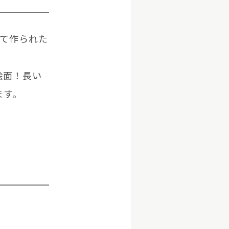
けて作られた
絵面！長い
ます。