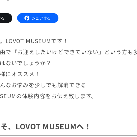
サポートサービス(ご契約者様用)
LOVOT コンシェルジュ
する
シェアする
ウェブマニュアル
ウェブFAQ(よくある質問)
ンペーン
LOVOT MUSEUMです！
る質問
由で『お迎えしたいけどできていない』という方も
法人のお客様へ
報
はないでしょうか？
利
様にオススメ！
OFFICE LOVOT
問設定サポート
LOVOT 導入事例
迎えしたい方へ
んなお悩みを少しでも解消できる
法人様限定 無料お試し導入
方へ
MUSEUMの体験内容をお伝え致します。
ふるさと納税
そ、LOVOT MUSEUMへ！
LOVOT本体・グッズ