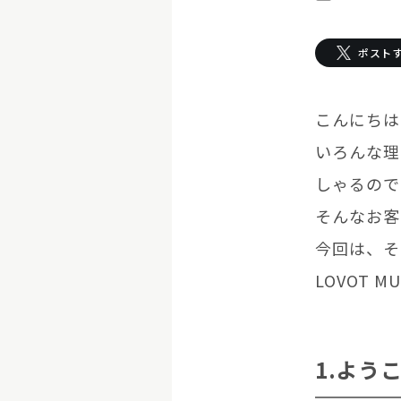
お迎えする
ポスト
LOVOT購入キャ
こんにちは。
LOVOT 2.0
LOVOTの返金保証
ご購入前のよくあ
いろんな理
今月のキャンペーン情
しゃるので
24回分割払い特別低金
LOVOT 2.0について詳しく
そんなお客
LOVOT紹介制度
訪
費用をシミュレーション / 購入
これからLOVOTをお
今回は、そ
お迎えを迷われている
LOVOT 
1.ようこ