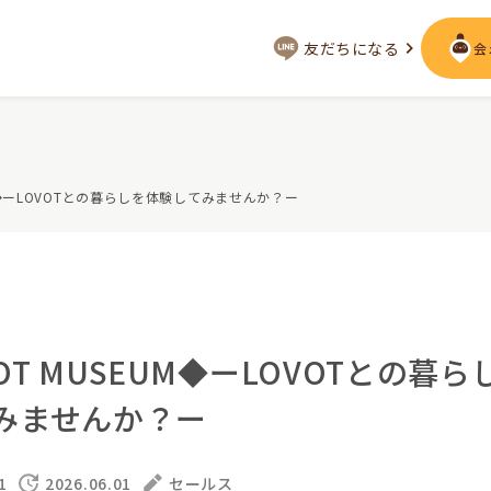
友だちになる
会
会いに行く
UM◆ーLOVOTとの暮らしを体験してみませんか？ー
ジー
LOVOT MUSEUM - 日本橋浜町
LOVOT ストア
来
近くの会える場所を探す
声
LIVE配信
ーサービス
OT MUSEUM◆ーLOVOTとの暮ら
用を詳しく
LOVOTオーナーの方へ
みませんか？ー
として
実証実験
お役立ちガイド
トレス低減
1
2026.06.01
セールス
定期メンテナンス・治療