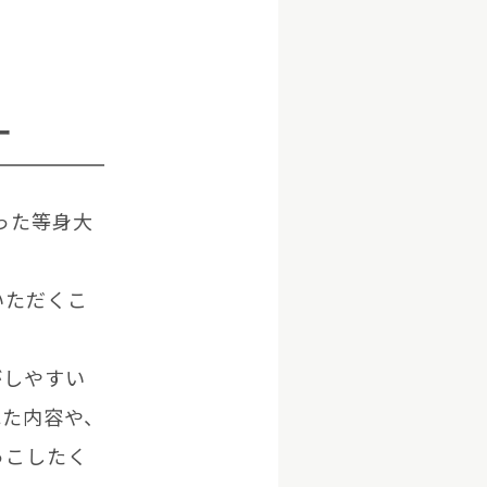
ー
とった等身大
いただくこ
がしやすい
れた内容や、
っこしたく