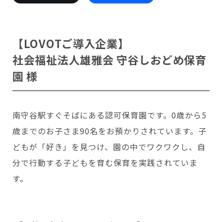
会いに行く
開発者の想い
LOVOTの歩みと未来
LOVOT MUSEUM - 日本橋浜町
LOVOTオーナーの声
お迎えする
LOVOT ストア
【LOVOTご導入企業】
LOVOTのアフターサービス
LOVOT 3.0について詳しく
近くの会える場所を探す
公式ウェア
LOVOT購入キャンペーン
社会福祉法人雄雅会 守谷しおどめ保育
LOVOTオーナーの方へ
費用をシミュレーション / 購入
LOVOTの返金保証
価格・暮らしの費用を詳しく
園 様
LIVE配信
ご購入前のよくある質問
LOVOT 2.0
お役立ちガイド
ペットとして
大切な方への贈りものとして
今月のキャンペーン情報
24回分割払い特別低金利
法人のお客様へ
定期メンテナンス・治療
実証実験
15分の触れ合いでストレス低減
サポートサービス(ご契約者様用)
LOVOT紹介制度
訪問設定サポート
南守谷駅すぐそばにある認可保育園です。0歳から5
OFFICE LOVOT
LOVOT コンシェルジュ
ウェブマニュアル
ふるさと納税
これからLOVOTをお迎えしたい方へ
LOVOT 導入事例
歳までのお子さま90名をお預かりされています。子
ウェブFAQ(よくある質問)
お迎えを迷われている方へ
法人様限定 無料お試し導入
LOVOT本体・グッズ
どもが「好き」を見つけ、園の中でワクワクし、自
LOVOT 2.0について詳しく
分で行動する子どもを育む保育を実践されていま
お知らせ
費用をシミュレーション / 購入
す。