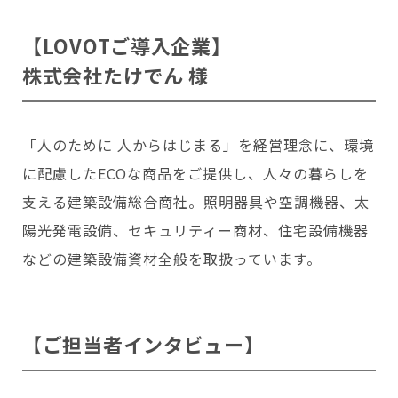
会いに行く
開発者の想い
LOVOTの歩みと未来
【LOVOTご導入企業】
LOVOT MUSEUM - 日本橋浜町
LOVOTオーナーの声
お迎えする
LOVOT ストア
株式会社たけでん 様
LOVOTのアフターサービス
LOVOT 3.0について詳しく
近くの会える場所を探す
公式ウェア
LOVOT購入キャンペーン
LOVOTオーナーの方へ
費用をシミュレーション / 購入
LOVOTの返金保証
価格・暮らしの費用を詳しく
LIVE配信
ご購入前のよくある質問
「人のために 人からはじまる」を経営理念に、環境
LOVOT 2.0
お役立ちガイド
ペットとして
大切な方への贈りものとして
今月のキャンペーン情報
24回分割払い特別低金利
法人のお客様へ
に配慮したECOな商品をご提供し、人々の暮らしを
定期メンテナンス・治療
実証実験
15分の触れ合いでストレス低減
サポートサービス(ご契約者様用)
LOVOT紹介制度
訪問設定サポート
支える建築設備総合商社。照明器具や空調機器、太
OFFICE LOVOT
LOVOT コンシェルジュ
ウェブマニュアル
ふるさと納税
これからLOVOTをお迎えしたい方へ
陽光発電設備、セキュリティー商材、住宅設備機器
LOVOT 導入事例
ウェブFAQ(よくある質問)
などの建築設備資材全般を取扱っています。
お迎えを迷われている方へ
法人様限定 無料お試し導入
LOVOT本体・グッズ
LOVOT 2.0について詳しく
お知らせ
費用をシミュレーション / 購入
【ご担当者インタビュー】