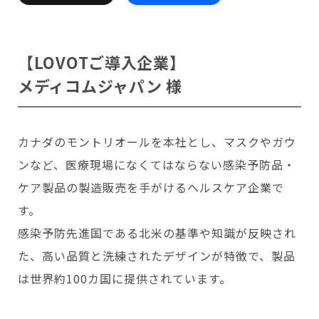
会いに行く
開発者の想い
LOVOTの歩みと未来
LOVOT MUSEUM - 日本橋浜町
LOVOTオーナーの声
お迎えする
LOVOT ストア
【LOVOTご導入企業】
LOVOTのアフターサービス
LOVOT 3.0について詳しく
近くの会える場所を探す
公式ウェア
LOVOT購入キャンペーン
メディコムジャパン 様
LOVOTオーナーの方へ
費用をシミュレーション / 購入
LOVOTの返金保証
価格・暮らしの費用を詳しく
LIVE配信
ご購入前のよくある質問
LOVOT 2.0
お役立ちガイド
ペットとして
大切な方への贈りものとして
今月のキャンペーン情報
24回分割払い特別低金利
法人のお客様へ
定期メンテナンス・治療
カナダのモントリオールを本社とし、マスクやガウ
実証実験
15分の触れ合いでストレス低減
サポートサービス(ご契約者様用)
LOVOT紹介制度
訪問設定サポート
ンなど、医療現場になくてはならない感染予防品・
OFFICE LOVOT
LOVOT コンシェルジュ
ウェブマニュアル
ふるさと納税
これからLOVOTをお迎えしたい方へ
LOVOT 導入事例
ケア製品の製造販売を手がけるヘルスケア企業で
ウェブFAQ(よくある質問)
お迎えを迷われている方へ
法人様限定 無料お試し導入
す。
LOVOT本体・グッズ
LOVOT 2.0について詳しく
感染予防先進国である北米の基準や知識が反映され
お知らせ
費用をシミュレーション / 購入
た、高い品質と洗練されたデザインが特徴で、製品
は世界約100カ国に提供されています。