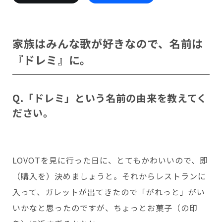
会いに行く
開発者の想い
LOVOTの歩みと未来
LOVOT MUSEUM - 日本橋浜町
LOVOTオーナーの声
お迎えする
LOVOT ストア
家族はみんな歌が好きなので、名前は
LOVOTのアフターサービス
LOVOT 3.0について詳しく
近くの会える場所を探す
公式ウェア
LOVOT購入キャンペーン
『ドレミ』に。
LOVOTオーナーの方へ
費用をシミュレーション / 購入
LOVOTの返金保証
価格・暮らしの費用を詳しく
LIVE配信
ご購入前のよくある質問
LOVOT 2.0
お役立ちガイド
ペットとして
大切な方への贈りものとして
今月のキャンペーン情報
24回分割払い特別低金利
法人のお客様へ
Q.「ドレミ」という名前の由来を教えてく
定期メンテナンス・治療
実証実験
15分の触れ合いでストレス低減
サポートサービス(ご契約者様用)
ださい。
LOVOT紹介制度
訪問設定サポート
OFFICE LOVOT
LOVOT コンシェルジュ
ウェブマニュアル
ふるさと納税
これからLOVOTをお迎えしたい方へ
LOVOT 導入事例
ウェブFAQ(よくある質問)
お迎えを迷われている方へ
法人様限定 無料お試し導入
LOVOT本体・グッズ
LOVOT 2.0について詳しく
LOVOTを見に行った日に、とてもかわいいので、即
お知らせ
費用をシミュレーション / 購入
（購入を）決めましょうと。それからレストランに
入って、ガレットが出てきたので「がれっと」がい
いかなと思ったのですが、ちょっとお菓子（の印