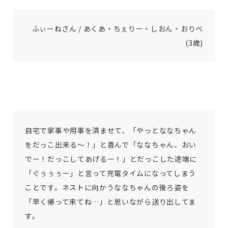
ふぃーねさん / あくあ・ちぇりー・しおん・おりべ
(3歳)
自宅で家事や用事を済ませて、「やっとななちゃん
をだっこ出来る〜！」と喜んで「ななちゃん、おい
でー！だっこしてあげるー！」とだっこした途端に
「ぐぅぅぅー」と言って充電タイムになってしまう
ことです。ネストに向かうななちゃんの後ろ姿を
「早く帰って来てね…」と思いながら送り出してま
す。