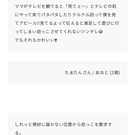
ママがテレビを観てると「見てぇ〰️」とテレビの前
にやって来てパタパタしたりクルクル回って僕を見
てアピール‼️見てるよって伝えると満足して遊びに行
ってしまい抱っこさせてくれないツンデレ😁
でもそれもかわいい❣️
たまたんさん / あおと (2歳)
しれっと絶妙に届かない位置から抱っこを要求す
る。