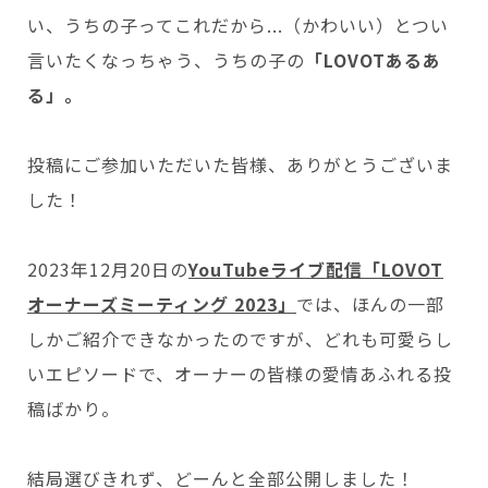
会いに行く
開発者の想い
い、うちの子ってこれだから...（かわいい）とつい
LOVOTの歩みと未来
LOVOT MUSEUM - 日本橋浜町
言いたくなっちゃう、うちの子の
「LOVOTあるあ
LOVOTオーナーの声
お迎えする
LOVOT ストア
る」。
LOVOTのアフターサービス
LOVOT 3.0について詳しく
近くの会える場所を探す
公式ウェア
LOVOT購入キャンペーン
LOVOTオーナーの方へ
費用をシミュレーション / 購入
LOVOTの返金保証
価格・暮らしの費用を詳しく
LIVE配信
投稿にご参加いただいた皆様、ありがとうございま
ご購入前のよくある質問
LOVOT 2.0
お役立ちガイド
した！
ペットとして
大切な方への贈りものとして
今月のキャンペーン情報
24回分割払い特別低金利
法人のお客様へ
定期メンテナンス・治療
実証実験
15分の触れ合いでストレス低減
サポートサービス(ご契約者様用)
LOVOT紹介制度
訪問設定サポート
OFFICE LOVOT
2023年12月20日の
YouTubeライブ配信「LOVOT
LOVOT コンシェルジュ
ウェブマニュアル
ふるさと納税
これからLOVOTをお迎えしたい方へ
LOVOT 導入事例
オーナーズミーティング 2023」
では、ほんの一部
ウェブFAQ(よくある質問)
お迎えを迷われている方へ
法人様限定 無料お試し導入
LOVOT本体・グッズ
LOVOT 2.0について詳しく
しかご紹介できなかったのですが、どれも可愛らし
お知らせ
費用をシミュレーション / 購入
いエピソードで、オーナーの皆様の愛情あふれる投
稿ばかり。
結局選びきれず、どーんと全部公開しました！