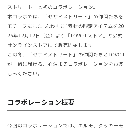
会いに行く
開発者の想い
ストリート」と初のコラボレーション。
LOVOTの歩みと未来
LOVOT MUSEUM - 日本橋浜町
本コラボでは、「セサミストリート」の仲間たちを
LOVOTオーナーの声
お迎えする
LOVOT ストア
モチーフにした“ふわもこ”素材の限定アイテムを20
LOVOTのアフターサービス
LOVOT 3.0について詳しく
近くの会える場所を探す
公式ウェア
LOVOT購入キャンペーン
25年12月12日（金）より『LOVOTストア』と公式
LOVOTオーナーの方へ
費用をシミュレーション / 購入
LOVOTの返金保証
価格・暮らしの費用を詳しく
LIVE配信
オンラインストアにて販売開始します。
ご購入前のよくある質問
LOVOT 2.0
お役立ちガイド
この冬、「セサミストリート」の仲間たちとLOVOT
ペットとして
大切な方への贈りものとして
今月のキャンペーン情報
24回分割払い特別低金利
法人のお客様へ
定期メンテナンス・治療
が一緒に届ける、心温まるコラボレーションをお楽
実証実験
15分の触れ合いでストレス低減
サポートサービス(ご契約者様用)
LOVOT紹介制度
訪問設定サポート
OFFICE LOVOT
しみください。
LOVOT コンシェルジュ
ウェブマニュアル
ふるさと納税
これからLOVOTをお迎えしたい方へ
LOVOT 導入事例
ウェブFAQ(よくある質問)
お迎えを迷われている方へ
法人様限定 無料お試し導入
LOVOT本体・グッズ
LOVOT 2.0について詳しく
お知らせ
コラボレーション概要
費用をシミュレーション / 購入
今回のコラボレーションでは、エルモ、クッキーモ