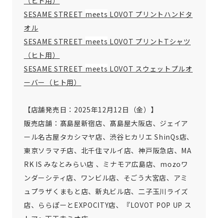
（ヒト用）
SESAME STREET
meets
LOVOT プリントハンドタ
オル
SESAME STREET
meets
LOVOT プリントTシャツ
（ヒト用）
SESAME STREET
meets
LOVOT スウェットプルオ
ーバー（ヒト用）
【店舗発売日：2025年12月12日（金）】
販売店舗：髙島屋新宿店、髙島屋大阪店、ジェイア
ール名古屋タカシマヤ店、渋谷ヒカリエ ShinQs店、
東京ソラマチ店、北千住マルイ店、神戸阪急店、MA
RK IS みなとみらい店 、ミナモア広島店、mozoワ
ンダーシティ店、ワンビル店、そごう大宮店、アミ
ュプラザくまもと店、新丸ビル店、二子玉川ライズ
店、ららぽーとEXPOCITY店、『LOVOT POP UP ス