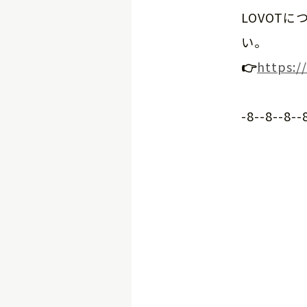
LOVOT
い。
👉
https:/
-8--8--8--