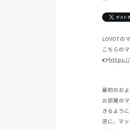
お迎えする
ポスト
LOVOT購入キャ
LOVOT
LOVOT 2.0
LOVOTの返金保証
ご購入前のよくあ
こちらのマ
今月のキャンペーン情
👉
https:/
24回分割払い特別低金
LOVOT 2.0について詳しく
LOVOT紹介制度
訪
費用をシミュレーション / 購入
これからLOVOTをお
お迎えを迷われている
最初のおよ
お部屋のマ
きるように
逆に、マッ