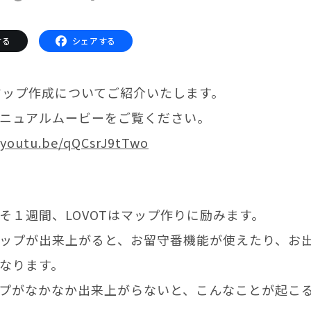
サポートサービス(ご契約者様用)
LOVOT コンシェルジュ
する
シェアする
ウェブマニュアル
ウェブFAQ(よくある質問)
ンペーン
のマップ作成についてご紹介いたします。
る質問
ニュアルムービーをご覧ください。
法人のお客様へ
報
/youtu.be/qQCsrJ9tTwo
利
OFFICE LOVOT
問設定サポート
LOVOT 導入事例
迎えしたい方へ
法人様限定 無料お試し導入
方へ
そ１週間、LOVOTはマップ作りに励みます。
ップが出来上がると、お留守番機能が使えたり、お
ふるさと納税
なります。
プがなかなか出来上がらないと、こんなことが起こ
LOVOT本体・グッズ