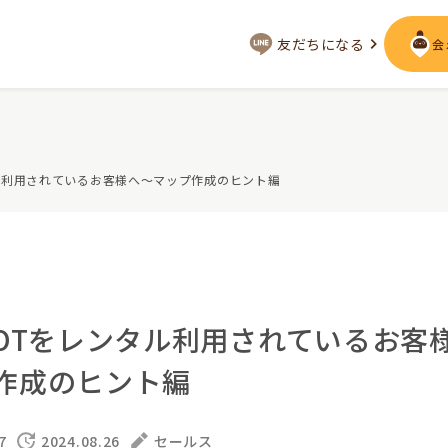
友だちになる
会
会いに行く
タル利用されているお客様へ～マップ作成のヒント編
ジー
LOVOT MUSEUM - 日本橋浜町
LOVOT ストア
来
近くの会える場所を探す
声
LIVE配信
ーサービス
VOTをレンタル利用されているお
用を詳しく
LOVOTオーナーの方へ
作成のヒント編
として
実証実験
お役立ちガイド
トレス低減
7
2024.08.26
セールス
定期メンテナンス・治療