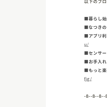
以下のブロ
■暮らし
■なつき
■アプリ
u/
■センサ
■お手入
■もっと
fjg/
-8--8--8--