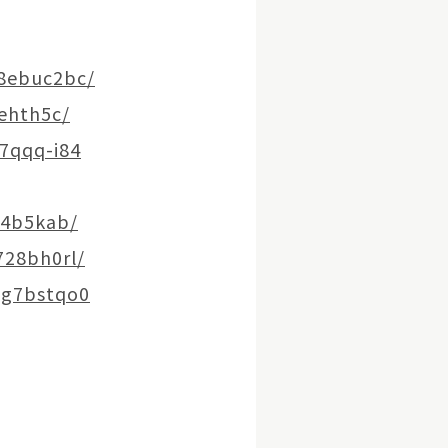
/l8ebuc2bc/
2ehth5c/
s7qqq-i84
ts4b5kab/
d728bh0rl/
/1g7bstqo0