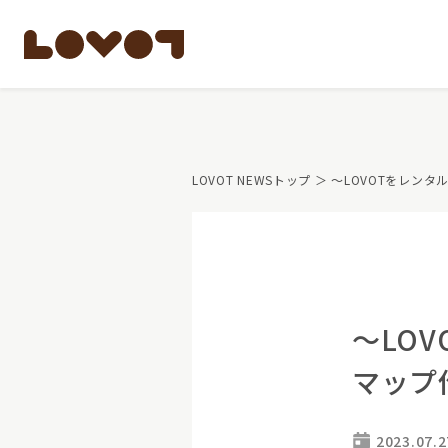
もっと知る
LOVOT NEWSトップ
＞ ～LOVOTをレン
LOVOTのテクノロ
開発者の想い
LOVOTの歩みと未
LOVOTオーナーの
LOVOTのアフタ
最新モデル
LOVOT 3.0
公式ウェア
～LO
価格・暮らしの費
ペットとして
マップ
LOVOT 3.0について詳しく
大切な方への贈りもの
費用をシミュレーション / 購入
15分の触れ合いでス
2023.07.2