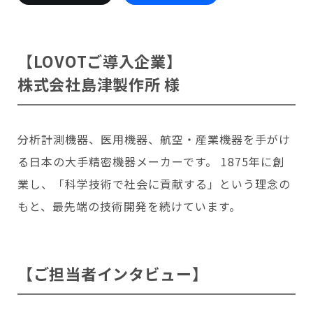
会いに行く
開発者の想い
LOVOTの歩みと未来
LOVOT MUSEUM - 日本橋浜町
LOVOTオーナーの声
お迎えする
LOVOT ストア
【LOVOTご導入企業】
LOVOTのアフターサービス
LOVOT 3.0について詳しく
近くの会える場所を探す
公式ウェア
LOVOT購入キャンペーン
株式会社島津製作所 様
LOVOTオーナーの方へ
費用をシミュレーション / 購入
LOVOTの返金保証
価格・暮らしの費用を詳しく
LIVE配信
ご購入前のよくある質問
LOVOT 2.0
お役立ちガイド
ペットとして
大切な方への贈りものとして
今月のキャンペーン情報
24回分割払い特別低金利
法人のお客様へ
定期メンテナンス・治療
分析計測機器、医用機器、航空・産業機器を手がけ
実証実験
15分の触れ合いでストレス低減
サポートサービス(ご契約者様用)
LOVOT紹介制度
訪問設定サポート
る日本の大手精密機器メーカーです。 1875年に創
OFFICE LOVOT
LOVOT コンシェルジュ
ウェブマニュアル
ふるさと納税
これからLOVOTをお迎えしたい方へ
LOVOT 導入事例
業し、「科学技術で社会に貢献する」という理念の
ウェブFAQ(よくある質問)
お迎えを迷われている方へ
法人様限定 無料お試し導入
もと、最先端の技術開発を続けています。
LOVOT本体・グッズ
LOVOT 2.0について詳しく
お知らせ
費用をシミュレーション / 購入
【ご担当者インタビュー】