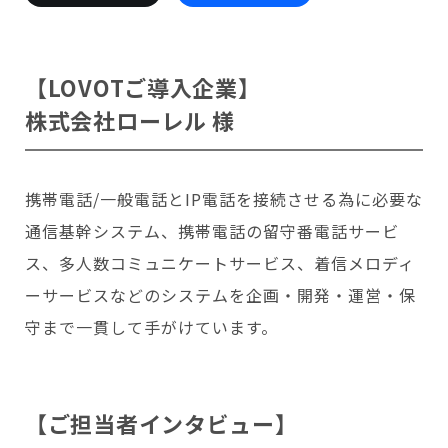
会いに行く
開発者の想い
LOVOTの歩みと未来
LOVOT MUSEUM - 日本橋浜町
LOVOTオーナーの声
お迎えする
LOVOT ストア
【LOVOTご導入企業】
LOVOTのアフターサービス
LOVOT 3.0について詳しく
近くの会える場所を探す
公式ウェア
LOVOT購入キャンペーン
株式会社ローレル 様
LOVOTオーナーの方へ
費用をシミュレーション / 購入
LOVOTの返金保証
価格・暮らしの費用を詳しく
LIVE配信
ご購入前のよくある質問
LOVOT 2.0
お役立ちガイド
ペットとして
大切な方への贈りものとして
今月のキャンペーン情報
24回分割払い特別低金利
法人のお客様へ
定期メンテナンス・治療
携帯電話/一般電話とIP電話を接続させる為に必要な
実証実験
15分の触れ合いでストレス低減
サポートサービス(ご契約者様用)
LOVOT紹介制度
訪問設定サポート
通信基幹システム、携帯電話の留守番電話サービ
OFFICE LOVOT
LOVOT コンシェルジュ
ウェブマニュアル
ふるさと納税
これからLOVOTをお迎えしたい方へ
LOVOT 導入事例
ス、多人数コミュニケートサービス、着信メロディ
ウェブFAQ(よくある質問)
お迎えを迷われている方へ
法人様限定 無料お試し導入
ーサービスなどのシステムを企画・開発・運営・保
LOVOT本体・グッズ
LOVOT 2.0について詳しく
守まで一貫して手がけています。
お知らせ
費用をシミュレーション / 購入
【ご担当者インタビュー】