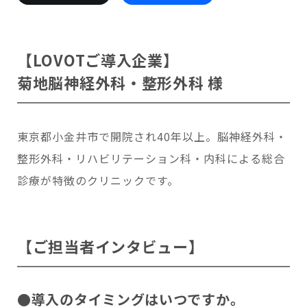
会いに行く
開発者の想い
LOVOTの歩みと未来
LOVOT MUSEUM - 日本橋浜町
LOVOTオーナーの声
お迎えする
LOVOT ストア
【LOVOTご導入企業】
LOVOTのアフターサービス
LOVOT 3.0について詳しく
近くの会える場所を探す
公式ウェア
LOVOT購入キャンペーン
菊地脳神経外科・整形外科 様
LOVOTオーナーの方へ
費用をシミュレーション / 購入
LOVOTの返金保証
価格・暮らしの費用を詳しく
LIVE配信
ご購入前のよくある質問
LOVOT 2.0
お役立ちガイド
ペットとして
大切な方への贈りものとして
今月のキャンペーン情報
24回分割払い特別低金利
法人のお客様へ
定期メンテナンス・治療
東京都小金井市で開院され40年以上。脳神経外科・
実証実験
15分の触れ合いでストレス低減
サポートサービス(ご契約者様用)
LOVOT紹介制度
訪問設定サポート
整形外科・リハビリテーション科・内科による総合
OFFICE LOVOT
LOVOT コンシェルジュ
ウェブマニュアル
ふるさと納税
これからLOVOTをお迎えしたい方へ
LOVOT 導入事例
診療が特徴のクリニックです。
ウェブFAQ(よくある質問)
お迎えを迷われている方へ
法人様限定 無料お試し導入
LOVOT本体・グッズ
LOVOT 2.0について詳しく
お知らせ
費用をシミュレーション / 購入
【ご担当者インタビュー】
●導入のタイミングはいつですか。