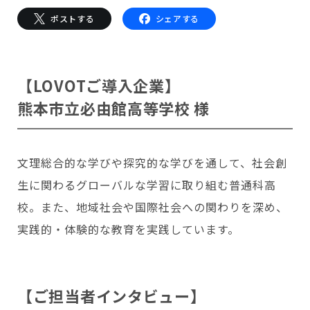
会いに行く
開発者の想い
ポストする
シェアする
LOVOTの歩みと未来
LOVOT MUSEUM - 日本橋浜町
LOVOTオーナーの声
お迎えする
LOVOT ストア
LOVOTのアフターサービス
LOVOT 3.0について詳しく
近くの会える場所を探す
公式ウェア
LOVOT購入キャンペーン
【LOVOTご導入企業】
LOVOTオーナーの方へ
費用をシミュレーション / 購入
LOVOTの返金保証
価格・暮らしの費用を詳しく
LIVE配信
熊本市立必由館高等学校 様
ご購入前のよくある質問
LOVOT 2.0
お役立ちガイド
ペットとして
大切な方への贈りものとして
今月のキャンペーン情報
24回分割払い特別低金利
法人のお客様へ
定期メンテナンス・治療
実証実験
15分の触れ合いでストレス低減
サポートサービス(ご契約者様用)
LOVOT紹介制度
訪問設定サポート
OFFICE LOVOT
文理総合的な学びや探究的な学びを通して、社会創
LOVOT コンシェルジュ
ウェブマニュアル
ふるさと納税
これからLOVOTをお迎えしたい方へ
LOVOT 導入事例
生に関わるグローバルな学習に取り組む普通科高
ウェブFAQ(よくある質問)
お迎えを迷われている方へ
法人様限定 無料お試し導入
LOVOT本体・グッズ
校。また、地域社会や国際社会への関わりを深め、
LOVOT 2.0について詳しく
実践的・体験的な教育を実践しています。
お知らせ
費用をシミュレーション / 購入
【ご担当者インタビュー】