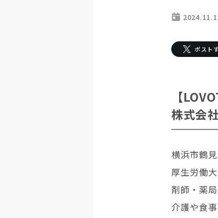
2024.11.1
お迎えする
ポスト
LOVOT購入キャ
LOVOT 2.0
LOVOTの返金保証
ご購入前のよくあ
今月のキャンペーン情
【LOV
24回分割払い特別低金
LOVOT 2.0について詳しく
株式会社
LOVOT紹介制度
訪
費用をシミュレーション / 購入
これからLOVOTをお
お迎えを迷われている
横浜市鶴見
厚生労働大
剤師・薬局
介護や食事