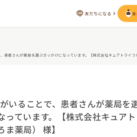
友だちになる
会
会いに行く
とで、患者さんが薬局を選ぶきっかけになっています。【株式会社キュアトライ
ジー
LOVOT MUSEUM - 日本橋浜町
LOVOT ストア
来
近くの会える場所を探す
声
LIVE配信
ーサービス
OTがいることで、患者さんが薬局を
用を詳しく
LOVOTオーナーの方へ
なっています。【株式会社キュアト
として
実証実験
ろま薬局） 様】
お役立ちガイド
トレス低減
定期メンテナンス・治療