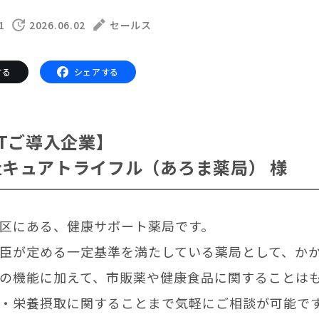
サポートサービス(ご契約者様用)
1
2026.06.02
セールス
LOVOT コンシェルジュ
ウェブマニュアル
する
シェアする
ウェブFAQ(よくある質問)
ンペーン
る質問
法人のお客様へ
報
OTご導入企業】
利
キュアトライフル（あろま薬局） 様
OFFICE LOVOT
問設定サポート
LOVOT 導入事例
迎えしたい方へ
法人様限定 無料お試し導入
方へ
区にある、健康サポート薬局です。
臣が定める一定基準を満たしている薬局として、か
ふるさと納税
の機能に加えて、市販薬や健康食品に関することは
・栄養摂取に関することまで気軽にご相談が可能で
LOVOT本体・グッズ