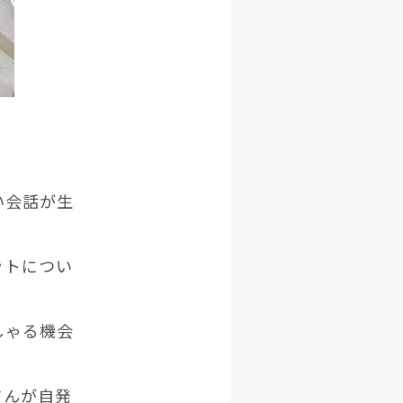
い会話が生
ットについ
しゃる機会
さんが自発