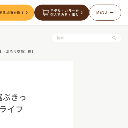
モデル・カラーを
える場所を探す
MENU
選んでみる / 購入
服・グッズの購入
フル（あろま薬局）様】
お知らせ
選ぶきっ
ライフ