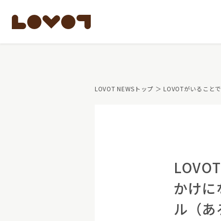
もっと知る
LOVOT NEWSトップ
＞ LOVOTがいるこ
LOVOTのテクノロ
開発者の想い
LOVOTの歩みと未
LOVOTオーナーの
LOVOTのアフタ
最新モデル
LOVOT 3.0
公式ウェア
LOV
価格・暮らしの費
ペットとして
かけに
LOVOT 3.0について詳しく
大切な方への贈りもの
ル（あ
費用をシミュレーション / 購入
15分の触れ合いでス