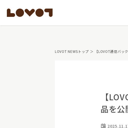
もっと知る
LOVOT NEWSトップ
＞ 【LOVOT通信バ
LOVOTのテクノロ
開発者の想い
LOVOTの歩みと未
LOVOTオーナーの
LOVOTのアフタ
最新モデル
LOVOT 3.0
公式ウェア
【LO
価格・暮らしの費
ペットとして
品を公
LOVOT 3.0について詳しく
大切な方への贈りもの
費用をシミュレーション / 購入
15分の触れ合いでス
2025.11.1