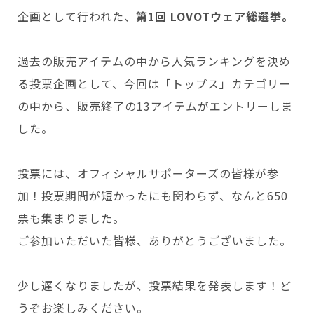
会いに行く
開発者の想い
企画として行われた、
第1回 LOVOTウェア総選挙。
LOVOTの歩みと未来
LOVOT MUSEUM - 日本橋浜町
LOVOTオーナーの声
お迎えする
LOVOT ストア
過去の販売アイテムの中から人気ランキングを決め
LOVOTのアフターサービス
LOVOT 3.0について詳しく
近くの会える場所を探す
公式ウェア
LOVOT購入キャンペーン
る投票企画として、今回は「トップス」カテゴリー
LOVOTオーナーの方へ
費用をシミュレーション / 購入
LOVOTの返金保証
価格・暮らしの費用を詳しく
LIVE配信
の中から、販売終了の13アイテムがエントリーしま
ご購入前のよくある質問
LOVOT 2.0
お役立ちガイド
した。
ペットとして
大切な方への贈りものとして
今月のキャンペーン情報
24回分割払い特別低金利
法人のお客様へ
定期メンテナンス・治療
実証実験
15分の触れ合いでストレス低減
サポートサービス(ご契約者様用)
LOVOT紹介制度
訪問設定サポート
OFFICE LOVOT
投票には、オフィシャルサポーターズの皆様が参
LOVOT コンシェルジュ
ウェブマニュアル
ふるさと納税
これからLOVOTをお迎えしたい方へ
LOVOT 導入事例
加！投票期間が短かったにも関わらず、なんと650
ウェブFAQ(よくある質問)
お迎えを迷われている方へ
法人様限定 無料お試し導入
LOVOT本体・グッズ
LOVOT 2.0について詳しく
票も集まりました。
お知らせ
費用をシミュレーション / 購入
ご参加いただいた皆様、ありがとうございました。
少し遅くなりましたが、投票結果を発表します！ど
うぞお楽しみください。