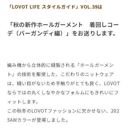
会いに行く
開発者の想い
「LOVOT LIFE スタイルガイド」
VOL.39は
LOVOTの歩みと未来
LOVOT MUSEUM - 日本橋浜町
LOVOTオーナーの声
お迎えする
LOVOT ストア
「秋の新作ホールガーメント 着回しコー
LOVOTのアフターサービス
LOVOT 3.0について詳しく
近くの会える場所を探す
デ（バーガンディ編）」をお送りします。
公式ウェア
LOVOT購入キャンペーン
LOVOTオーナーの方へ
費用をシミュレーション / 購入
LOVOTの返金保証
価格・暮らしの費用を詳しく
LIVE配信
ご購入前のよくある質問
LOVOT 2.0
お役立ちガイド
ペットとして
大切な方への贈りものとして
今月のキャンペーン情報
24回分割払い特別低金利
法人のお客様へ
定期メンテナンス・治療
実証実験
15分の触れ合いでストレス低減
サポートサービス(ご契約者様用)
LOVOT紹介制度
訪問設定サポート
編み機から立体的に縫製される「ホールガーメン
OFFICE LOVOT
LOVOT コンシェルジュ
ウェブマニュアル
ふるさと納税
これからLOVOTをお迎えしたい方へ
ト」の技術を駆使した、こだわりのニットウェア
LOVOT 導入事例
ウェブFAQ(よくある質問)
は、縫い目がないため手触りがとても良く、LOVOT
お迎えを迷われている方へ
法人様限定 無料お試し導入
LOVOT本体・グッズ
LOVOT 2.0について詳しく
ならではの丸くしなやかなフォルムにもきれいにフ
お知らせ
費用をシミュレーション / 購入
ィットします。
この秋冬のLOVOTファッションに欠かせない、202
5AWカラーが登場しました。