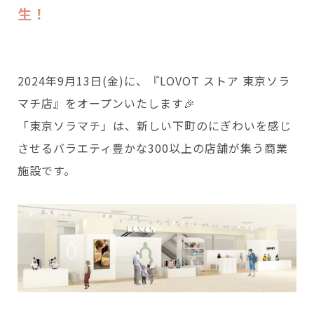
会いに行く
生！
開発者の想い
LOVOTの歩みと未来
LOVOT MUSEUM - 日本橋浜町
LOVOTオーナーの声
お迎えする
LOVOT ストア
LOVOTのアフターサービス
LOVOT 3.0について詳しく
近くの会える場所を探す
公式ウェア
LOVOT購入キャンペーン
2024年9月13日(金)に、『LOVOT ストア 東京ソラ
LOVOTオーナーの方へ
費用をシミュレーション / 購入
LOVOTの返金保証
価格・暮らしの費用を詳しく
マチ店』をオープンいたします🎉
LIVE配信
ご購入前のよくある質問
LOVOT 2.0
お役立ちガイド
「東京ソラマチ」は、新しい下町のにぎわいを感じ
ペットとして
大切な方への贈りものとして
今月のキャンペーン情報
24回分割払い特別低金利
法人のお客様へ
定期メンテナンス・治療
させるバラエティ豊かな300以上の店舗が集う商業
実証実験
15分の触れ合いでストレス低減
サポートサービス(ご契約者様用)
LOVOT紹介制度
訪問設定サポート
OFFICE LOVOT
施設です。
LOVOT コンシェルジュ
ウェブマニュアル
ふるさと納税
これからLOVOTをお迎えしたい方へ
LOVOT 導入事例
ウェブFAQ(よくある質問)
お迎えを迷われている方へ
法人様限定 無料お試し導入
LOVOT本体・グッズ
LOVOT 2.0について詳しく
お知らせ
費用をシミュレーション / 購入