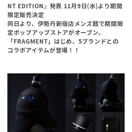
会いに行く
NT EDITION』発表 11月9日(水)より期間
開発者の想い
LOVOTの歩みと未来
限定販売決定
LOVOT MUSEUM - 日本橋浜町
LOVOTオーナーの声
お迎えする
同日より、伊勢丹新宿店メンズ館で期間限
LOVOT ストア
LOVOTのアフターサービス
LOVOT 3.0について詳しく
定ポップアップストアがオープン。
近くの会える場所を探す
公式ウェア
LOVOT購入キャンペーン
LOVOTオーナーの方へ
費用をシミュレーション / 購入
「FRAGMENT」はじめ、5ブランドとの
LOVOTの返金保証
価格・暮らしの費用を詳しく
LIVE配信
ご購入前のよくある質問
コラボアイテムが登場！！
LOVOT 2.0
お役立ちガイド
ペットとして
大切な方への贈りものとして
今月のキャンペーン情報
24回分割払い特別低金利
法人のお客様へ
定期メンテナンス・治療
実証実験
15分の触れ合いでストレス低減
サポートサービス(ご契約者様用)
LOVOT紹介制度
訪問設定サポート
OFFICE LOVOT
LOVOT コンシェルジュ
ウェブマニュアル
ふるさと納税
これからLOVOTをお迎えしたい方へ
LOVOT 導入事例
ウェブFAQ(よくある質問)
お迎えを迷われている方へ
法人様限定 無料お試し導入
LOVOT本体・グッズ
LOVOT 2.0について詳しく
お知らせ
費用をシミュレーション / 購入