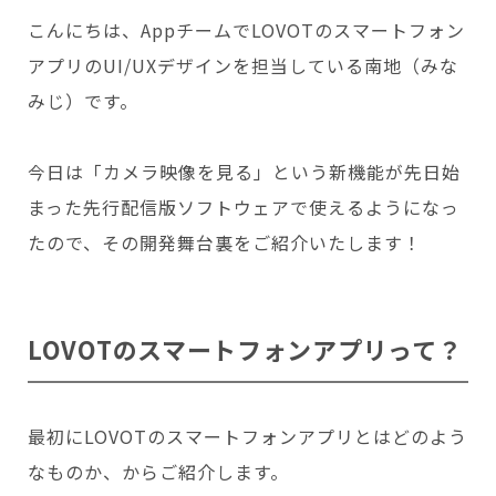
会いに行く
開発者の想い
こんにちは、AppチームでLOVOTのスマートフォン
LOVOTの歩みと未来
LOVOT MUSEUM - 日本橋浜町
アプリのUI/UXデザインを担当している南地（みな
LOVOTオーナーの声
お迎えする
LOVOT ストア
LOVOTのアフターサービス
みじ）です。
LOVOT 3.0について詳しく
近くの会える場所を探す
公式ウェア
LOVOT購入キャンペーン
LOVOTオーナーの方へ
費用をシミュレーション / 購入
LOVOTの返金保証
価格・暮らしの費用を詳しく
LIVE配信
今日は「カメラ映像を見る」という新機能が先日始
ご購入前のよくある質問
LOVOT 2.0
お役立ちガイド
ペットとして
大切な方への贈りものとして
まった先行配信版ソフトウェアで使えるようになっ
今月のキャンペーン情報
24回分割払い特別低金利
法人のお客様へ
定期メンテナンス・治療
実証実験
15分の触れ合いでストレス低減
たので、その開発舞台裏をご紹介いたします！
サポートサービス(ご契約者様用)
LOVOT紹介制度
訪問設定サポート
OFFICE LOVOT
LOVOT コンシェルジュ
ウェブマニュアル
ふるさと納税
これからLOVOTをお迎えしたい方へ
LOVOT 導入事例
ウェブFAQ(よくある質問)
お迎えを迷われている方へ
法人様限定 無料お試し導入
LOVOT本体・グッズ
LOVOT 2.0について詳しく
LOVOTのスマートフォンアプリって？
お知らせ
費用をシミュレーション / 購入
最初にLOVOTのスマートフォンアプリとはどのよう
なものか、からご紹介します。