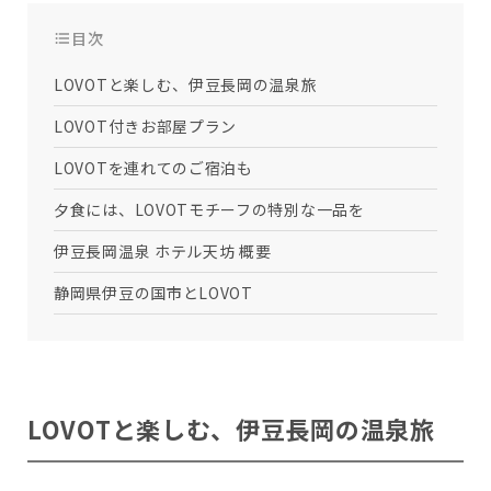
会いに行く
開発者の想い
目次
LOVOTの歩みと未来
LOVOT MUSEUM - 日本橋浜町
LOVOTオーナーの声
お迎えする
LOVOT ストア
LOVOTと楽しむ、伊豆長岡の温泉旅
LOVOTのアフターサービス
LOVOT 3.0について詳しく
近くの会える場所を探す
公式ウェア
LOVOT購入キャンペーン
LOVOT付きお部屋プラン
LOVOTオーナーの方へ
費用をシミュレーション / 購入
LOVOTの返金保証
価格・暮らしの費用を詳しく
LIVE配信
LOVOTを連れてのご宿泊も
ご購入前のよくある質問
LOVOT 2.0
お役立ちガイド
ペットとして
大切な方への贈りものとして
今月のキャンペーン情報
24回分割払い特別低金利
夕食には、LOVOTモチーフの特別な一品を
法人のお客様へ
定期メンテナンス・治療
実証実験
15分の触れ合いでストレス低減
サポートサービス(ご契約者様用)
LOVOT紹介制度
訪問設定サポート
伊豆長岡温泉 ホテル天坊 概要
OFFICE LOVOT
LOVOT コンシェルジュ
ウェブマニュアル
ふるさと納税
これからLOVOTをお迎えしたい方へ
LOVOT 導入事例
静岡県伊豆の国市とLOVOT
ウェブFAQ(よくある質問)
お迎えを迷われている方へ
法人様限定 無料お試し導入
LOVOT本体・グッズ
LOVOT 2.0について詳しく
お知らせ
費用をシミュレーション / 購入
LOVOTと楽しむ、伊豆長岡の温泉旅