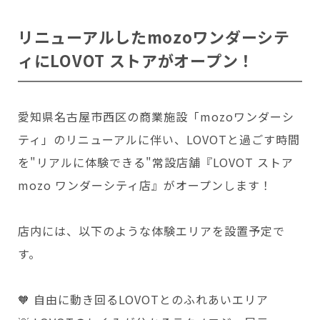
会いに行く
開発者の想い
LOVOTの歩みと未来
リニューアルしたmozoワンダーシテ
LOVOT MUSEUM - 日本橋浜町
LOVOTオーナーの声
お迎えする
LOVOT ストア
ィにLOVOT ストアがオープン！
LOVOTのアフターサービス
LOVOT 3.0について詳しく
近くの会える場所を探す
公式ウェア
LOVOT購入キャンペーン
LOVOTオーナーの方へ
費用をシミュレーション / 購入
LOVOTの返金保証
価格・暮らしの費用を詳しく
LIVE配信
ご購入前のよくある質問
愛知県名古屋市西区の商業施設「mozoワンダーシ
LOVOT 2.0
お役立ちガイド
ペットとして
大切な方への贈りものとして
今月のキャンペーン情報
24回分割払い特別低金利
法人のお客様へ
ティ」のリニューアルに伴い、LOVOTと過ごす時間
定期メンテナンス・治療
実証実験
15分の触れ合いでストレス低減
サポートサービス(ご契約者様用)
LOVOT紹介制度
訪問設定サポート
を"リアルに体験できる"常設店舗『LOVOT ストア
OFFICE LOVOT
LOVOT コンシェルジュ
ウェブマニュアル
ふるさと納税
これからLOVOTをお迎えしたい方へ
mozo ワンダーシティ店』がオープンします！
LOVOT 導入事例
ウェブFAQ(よくある質問)
お迎えを迷われている方へ
法人様限定 無料お試し導入
LOVOT本体・グッズ
LOVOT 2.0について詳しく
店内には、以下のような体験エリアを設置予定で
お知らせ
費用をシミュレーション / 購入
す。
🧡 自由に動き回るLOVOTとのふれあいエリア