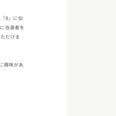
の「8」に似
）に当選者を
いただけま
Copyright © GROOVE X, Inc.
しに興味があ