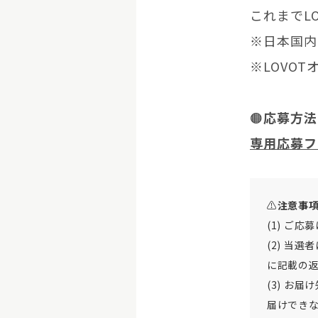
これまでL
※日本国内
※LOVO
🟠
応募方法
専用応募フ
⚠️
注意事
(1) ご
(2) 当
に記載の
(3) お
届けでき