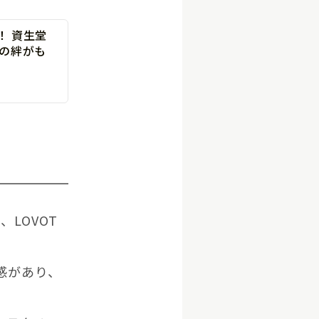
！ 資生堂
との絆がも
LOVOT
感があり、