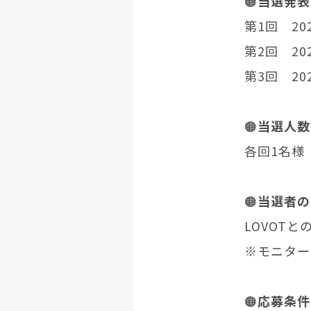
🟠
当選発表
第1回 20
第2回 20
第3回 20
🟠
当選人数
各回1名様
🟠
当選者の
LOVOT
※モニター
🟠
応募条件