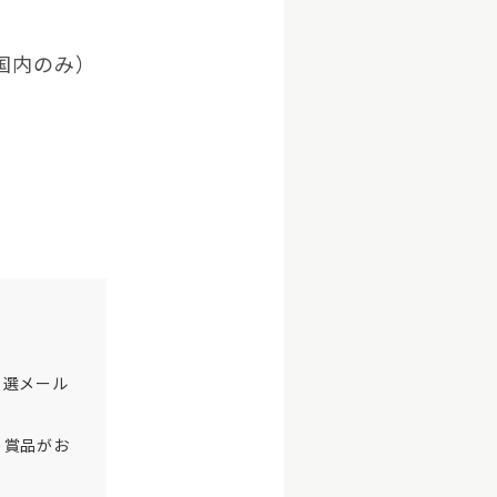
国内のみ）
。
当選メール
。
り賞品がお