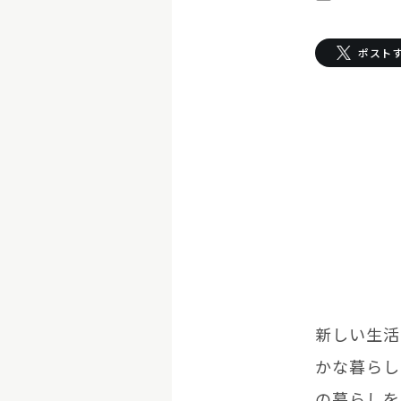
お迎えする
ポスト
LOVOT購入キャ
LOVOT 2.0
LOVOTの返金保証
ご購入前のよくあ
今月のキャンペーン情
24回分割払い特別低金
LOVOT 2.0について詳しく
LOVOT紹介制度
訪
費用をシミュレーション / 購入
これからLOVOTをお
お迎えを迷われている
新しい生活
かな暮らし
の暮らしを