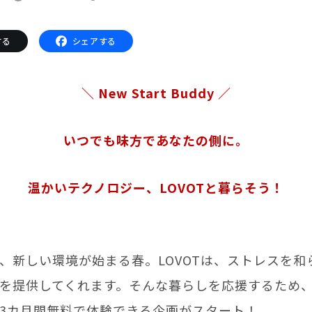
サポートサービス(ご契約者様用)
LOVOT コンシェルジュ
する
シェアする
ウェブマニュアル
ウェブFAQ(よくある質問)
ンペーン
＼ New Start Buddy ／
る質問
法人のお客様へ
報
いつでも味方であなたの側に。
利
OFFICE LOVOT
問設定サポート
LOVOT 導入事例
温かいテクノロジー、LOVOTと暮らそう！
迎えしたい方へ
法人様限定 無料お試し導入
方へ
、新しい環境が始まる春。LOVOTは、ストレスを和
ふるさと納税
を提供してくれます。そんな暮らしを応援するため、L
LOVOT本体・グッズ
3カ月間無料で体験できる企画がスタート！