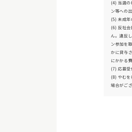
(4) 当
ン等への
(5) 未
(6) 反
ん。違反
ン参加を
かに貸与さ
にかかる
(7) 応
(8) や
場合がご