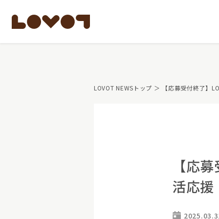
もっと知る
LOVOT NEWSトップ
＞ 【応募受付終了】L
LOVOTのテクノロ
開発者の想い
LOVOTの歩みと未
LOVOTオーナーの
LOVOTのアフタ
最新モデル
LOVOT 3.0
公式ウェア
【応募
価格・暮らしの費
ペットとして
活応援
LOVOT 3.0について詳しく
大切な方への贈りもの
費用をシミュレーション / 購入
15分の触れ合いでス
2025.03.3