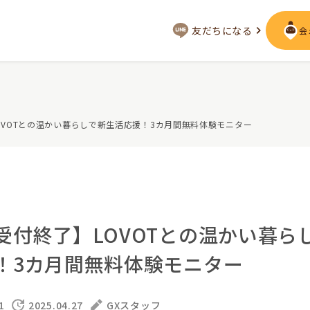
友だちになる
会
会いに行く
OVOTとの温かい暮らしで新生活応援！3カ月間無料体験モニター
ジー
LOVOT MUSEUM - 日本橋浜町
LOVOT ストア
来
近くの会える場所を探す
声
LIVE配信
ーサービス
受付終了】LOVOTとの温かい暮ら
用を詳しく
LOVOTオーナーの方へ
！3カ月間無料体験モニター
として
実証実験
お役立ちガイド
トレス低減
1
2025.04.27
GXスタッフ
定期メンテナンス・治療