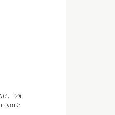
らげ、心温
OVOTと