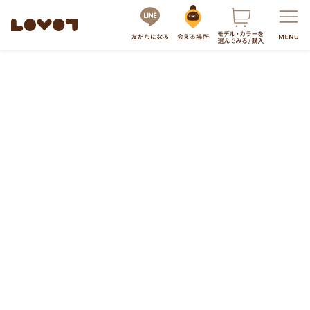
14日間本体全額返金保証付き
さらに100日間本体80%返金保証も！
詳しくは
服・グッズの購入はこちら
LOVOTを選ぶ
もっと知る
最新モデル
LOVOT 3.0
LOVOTのテクノロジー