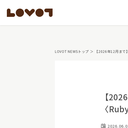
もっと知る
LOVOT NEWSトップ
＞ 【2026年12月まで
LOVOTのテクノロ
開発者の想い
LOVOTの歩みと未
LOVOTオーナーの
LOVOTのアフタ
最新モデル
LOVOT 3.0
公式ウェア
【202
価格・暮らしの費
ペットとして
〈Rub
LOVOT 3.0について詳しく
大切な方への贈りもの
費用をシミュレーション / 購入
15分の触れ合いでス
2026.06.0