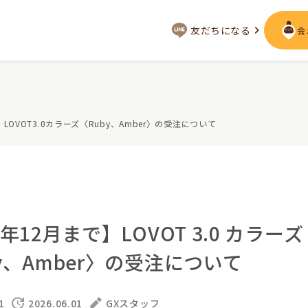
友だちになる
会
会いに行く
】LOVOT3.0カラーズ〈Ruby、Amber〉の受注について
ジー
LOVOT MUSEUM - 日本橋浜町
LOVOT ストア
来
近くの会える場所を探す
声
LIVE配信
ーサービス
6年12月まで】LOVOT 3.0 カラーズ
用を詳しく
LOVOTオーナーの方へ
y、Amber〉の受注について
として
実証実験
お役立ちガイド
トレス低減
1
2026.06.01
GXスタッフ
定期メンテナンス・治療