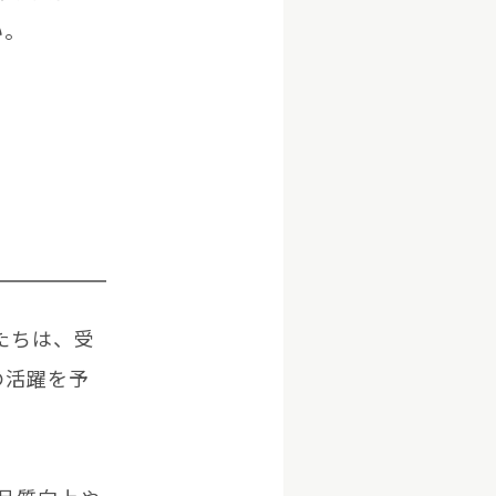
い。
〉たちは、受
の活躍を予