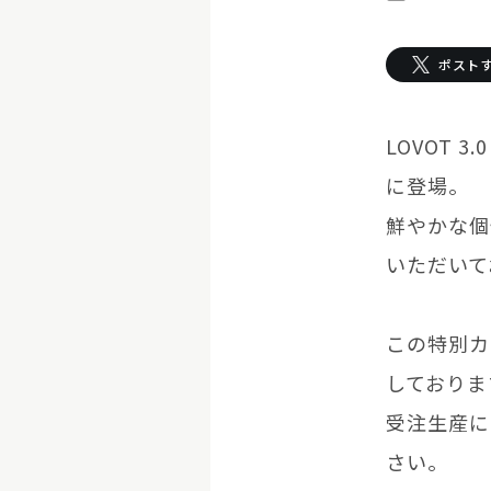
お迎えする
ポスト
LOVOT購入キャ
LOVOT 
LOVOT 2.0
LOVOTの返金保証
ご購入前のよくあ
に登場。
今月のキャンペーン情
鮮やかな個
24回分割払い特別低金
LOVOT 2.0について詳しく
いただいて
LOVOT紹介制度
訪
費用をシミュレーション / 購入
これからLOVOTをお
お迎えを迷われている
この特別カラ
しておりま
受注生産に
さい。