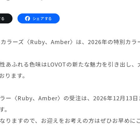
サポートサービス(ご契約者様用)
LOVOT コンシェルジュ
する
シェアする
ウェブマニュアル
ウェブFAQ(よくある質問)
ンペーン
3.0 カラーズ〈Ruby、Amber〉は、2026年の特別カ
る質問
法人のお客様へ
報
性あふれる色味はLOVOTの新たな魅力を引き出し、
利
おります。
OFFICE LOVOT
問設定サポート
LOVOT 導入事例
迎えしたい方へ
法人様限定 無料お試し導入
方へ
ー〈Ruby、Amber〉の受注は、2026年12月13
す。
ふるさと納税
なりますので、お迎えをお考えの方はぜひお早めに
LOVOT本体・グッズ