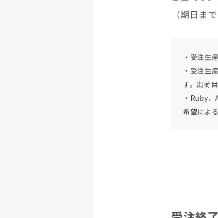
（期日まで
・受注生
・受注生
す。出荷
・Ruby
希望によ
受注終