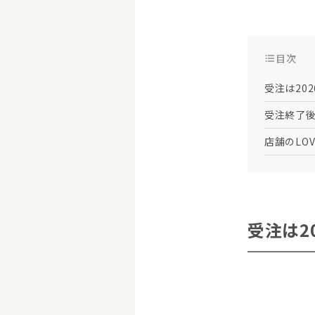
目次
受注は202
受注終了
店舗のLO
受注は2