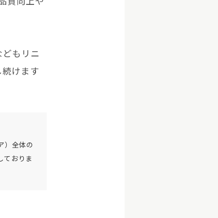
の品質向上や
。
などもリニ
し続けます
ェア）全体の
しておりま